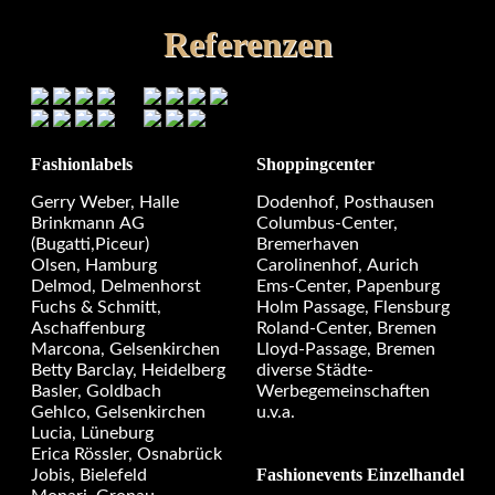
Referenzen
Fashionlabels
Shoppingcenter
Gerry Weber, Halle
Dodenhof, Posthausen
Brinkmann AG
Columbus-Center,
(Bugatti,Piceur)
Bremerhaven
Olsen, Hamburg
Carolinenhof, Aurich
Delmod, Delmenhorst
Ems-Center, Papenburg
Fuchs & Schmitt,
Holm Passage, Flensburg
Aschaffenburg
Roland-Center, Bremen
Marcona, Gelsenkirchen
Lloyd-Passage, Bremen
Betty Barclay, Heidelberg
diverse Städte-
Basler, Goldbach
Werbegemeinschaften
Gehlco, Gelsenkirchen
u.v.a.
Lucia, Lüneburg
Erica Rössler, Osnabrück
Fashionevents Einzelhandel
Jobis, Bielefeld