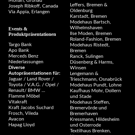
Monari, Gronau
Leffers, Bremen &
Joseph Ribkoff, Canada
Oldenburg
Via Appia, Erlangen
Karstadt, Bremen
Modehaus Bartsch,
Wilhelmshaven
Events &
Ilse Moden, Bremen
Produktpräsentationen
Roland-Fashion, Bremen
Targo Bank
Modehaus Ristedt,
Apo Bank
Bremen
Merceds Benz
Ranck, Sulingen
Niederlassungen
Düsenberg & Harms,
Diverse
Winsen
Autopräsentationen für:
Lengemann &
Jaguar / Land Rover /
Trieschmann, Osnabrück
Toyota / V.A.G. / Opel /
Modehaus Pundt, Lohne
Renault/ BMW ...
Kaufhaus Mohr, Dollern
Flamme Möbel
und Stade
Vitakraft
Modehaus Steffen,
Kraft Jacobs Suchard
Bremervörde und
Frosch, Vileda
Bremerhaven
Avacon
Kressmann, Hildesheim
Hapag Lloyd
und Osterrode
Textilhaus Brenken,