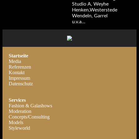
Studio A, Weyhe
Henken,Westerstede
Wendeln, Garrel
u.v.a...
Startseite
Media
Referenzen
Kontakt
Impressum
Datenschutz
Services
Fashion & Galashows
Moderation
Concepts/Consulting
Models
Styleworld