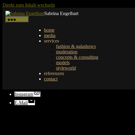
Direkt zum Inhalt wechseln
Menü schließen
Sabrina Engelbart
Menü
home
media
home
services
Untermenü anzeigen
media
fashion & galashows
services
moderation
fashion & galashows
concepts & consulting
moderation
models
concepts & consulting
styleworld
models
referenzen
styleworld
contact
referenzen
contact
Facebook
Instagram
E-Mail