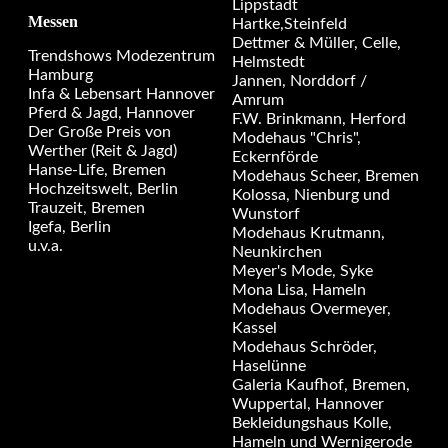
Lippstadt
Messen
Hartke,Steinfeld
Dettmer & Müller, Celle,
Trendshows Modezentrum
Helmstedt
Hamburg
Jannen, Norddorf /
Infa & Lebensart Hannover
Amrum
Pferd & Jagd, Hannover
F.W. Brinkmann, Herford
Der Große Preis von
Modehaus "Chris",
Werther (Reit & Jagd)
Eckernförde
Hanse-Life, Bremen
Modehaus Scheer, Bremen
Hochzeitswelt, Berlin
Kolossa, Nienburg und
Trauzeit, Bremen
Wunstorf
Igefa, Berlin
Modehaus Krutmann,
u.v.a.
Neunkirchen
Meyer's Mode, Syke
Mona Lisa, Hameln
Modehaus Overmeyer,
Kassel
Modehaus Schröder,
Haselünne
Galeria Kaufhof, Bremen,
Wuppertal, Hannover
Bekleidungshaus Kolle,
Hameln und Wernigerode